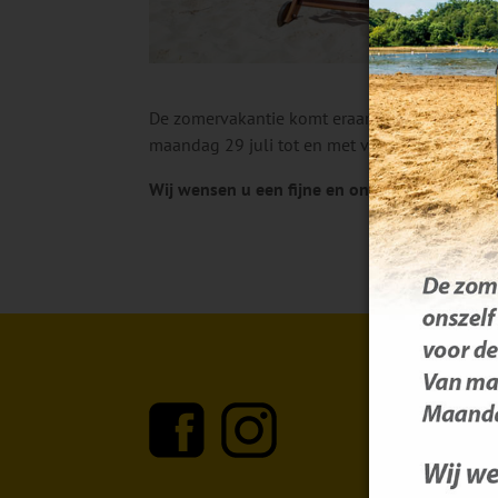
De zomervakantie komt eraan en dat betekent d
maandag 29 juli tot en met vrijdag 9 augustu
Wij wensen u een fijne en onbezorgde vakant