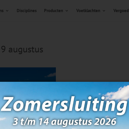
ns
Disciplines
Producten
Voetklachten
Vergoed
– 9 augustus