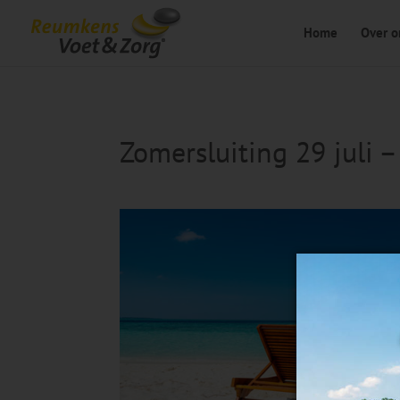
Home
Over o
Zomersluiting 29 juli 