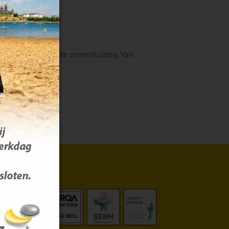
ste werkdag voor de zomersluiting. Van
ar.