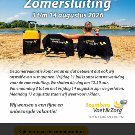
ontwikkelt, heeft een filmploeg Merel het afgelopen
jaar gevolgd. Zo is een zesdelige tv-serie over een
jonge vrouw in ons vak ontstaan. Voor de eerste
keer in Nederland is dit op deze manier in beeld
gebracht.
Kijk hier naar aflevering-1
Kijk hier naar aflevering-2
Kijk hier naar aflevering-3
Kijk hier naar aflevering-4
Kijk hier naar aflevering-5
Kijk hier naar aflevering-6
Kijk hier naar de compilatiefilm