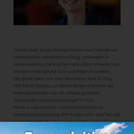
Steeds meer jonge mensen kiezen voor het vak van
orthopedisch schoentechnoloog, ontwerpen in
samenwerking met klanten hele hippe schoenen en
worden ondersteund door prachtige innovaties.
Dat geldt zeker ook voor Reumkens Voet & Zorg.
Met Merel Steeghs en Renée Keltjens hebben we
twee exponenten van de nieuwe generatie
vrouwelijke schoentechnologen in huis.
Merel is orthopedisch schoentechnoloog én
M
bewegingstechnoloog. Om te laten zien hoe het vak
van orthopedisch
schoentechnicus/schoentechnoloog zich