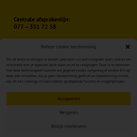
Centrale afsprakenlijn:
077 – 351 72 58
Login Intranet
Beheer cookie toestemming
Om de beste ervaringen te bieden, gebruiken wij technologieën zoals cookies om
informatie over je apparaat op te slaan en/of te raadplegen. Door in te stemmen
met deze technologieën kunnen wij gegevens zoals surfgedrag of unieke ID's op
deze site verwerken. Als je geen toestemming geeft of uw toestemming intrekt,
kan dit een nadelige invloed hebben op bepaalde functies en mogelijkheden.
Accepteren
Weigeren
Copyright © 2026 Reumkens Voet & Zorg –
VOOR
Bekijk voorkeuren
EEN PASSENDE OPLOSSING