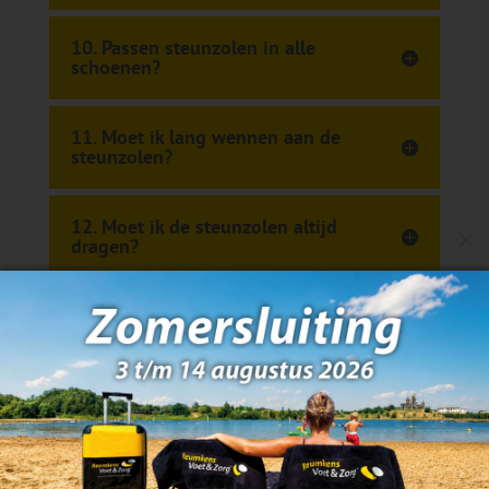
10. Passen steunzolen in alle
schoenen?
11. Moet ik lang wennen aan de
steunzolen?
12. Moet ik de steunzolen altijd
M
dragen?
13. Moet ik op controle komen
voor mijn steunzolen?
14. Kan er achteraf nog een
aanpassing gedaan worden aan
mijn steunzolen?