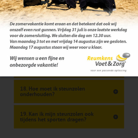
15. Mag ik steunzolen ook in
veiligheidsschoenen dragen?
16. Wanneer heeft mijn kind
steunzolen nodig?
17. Hoe weet ik of mijn steunzolen
nog goed zijn of aan vervanging
toe zijn?
18. Hoe moet ik steunzolen
onderhouden?
19. Kan ik mijn steunzolen ook
tijdens het sporten dragen?