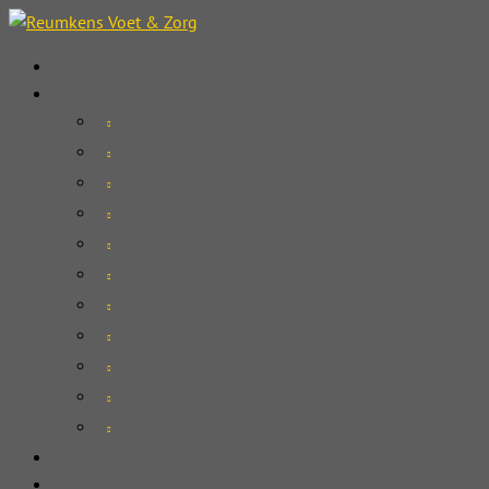
Home
Over ons
Ons team
Innovatie
Partners
Certificering
Vacatures
Algemene voorwaarden
Privacy
Klachtenregeling
Onze historie
Disciplines
Ezine
Producten