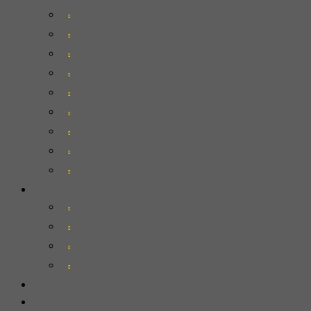
Filmserie Merel Steeghs
Steunzolen
Orthopedische Voorzieningen
aan Confectieschoenen
Semi-orthopedische schoenen
Orthopedische schoenen
Verbandschoenen
Voorlopige Orthopedische
Schoenen
Voetklachten
Werkschoenen
Orthesen en Prothesen
Confectieschoenen
Eerste afspraak
Vergoedingen
Loopanalyse
Informatie