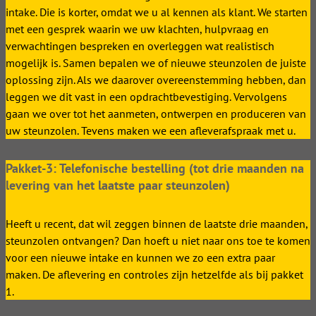
intake. Die is korter, omdat we u al kennen als klant. We starten
met een gesprek waarin we uw klachten, hulpvraag en
verwachtingen bespreken en overleggen wat realistisch
mogelijk is. Samen bepalen we of nieuwe steunzolen de juiste
oplossing zijn. Als we daarover overeenstemming hebben, dan
leggen we dit vast in een opdrachtbevestiging. Vervolgens
gaan we over tot het aanmeten, ontwerpen en produceren van
uw steunzolen. Tevens maken we een afleverafspraak met u.
Pakket-3: Telefonische bestelling (tot drie maanden na
levering van het laatste paar steunzolen)
Heeft u recent, dat wil zeggen binnen de laatste drie maanden,
steunzolen ontvangen? Dan hoeft u niet naar ons toe te komen
voor een nieuwe intake en kunnen we zo een extra paar
maken. De aflevering en controles zijn hetzelfde als bij pakket
1.