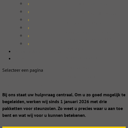
Insole drukmeetsysteem
3D voet als hulp bij klachten
Veelgestelde vragen
Waar en wanneer houden onze
behandelaars spreekuur?
Brochures
Openingstijden en locaties
Klanttevredenheid
Contact
Klantverhalen
Selecteer een pagina
Busdienst regeling
Onze werkwijze
Bij ons staat uw hulpvraag centraal. Om u zo goed mogelijk te
begeleiden, werken wij sinds 1 januari 2026 met drie
pakketten voor steunzolen. Zo weet u precies waar u aan toe
bent en wat wij voor u kunnen betekenen.