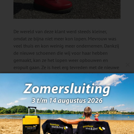
De wereld van deze klant werd steeds kleiner,
omdat ze bijna niet meer kon lopen. Mevrouw was
veel thuis en kon weinig meer ondernemen. Dankzij
de nieuwe schoenen die wij voor haar hebben
gemaakt, kan ze het lopen weer opbouwen en
M
eropuit gaan. Ze is heel erg tevreden met de nieuwe
schoenen en hoe wij haar wensen hebben vertaald.
Ze is blij dat ze mobieler is en dat de wereld nu
weer meer opengaat voor haar.
Wilt u weten wat Reumkens Voet & Zorg voor u kan
betekenen? Bezoek dan onze website:
www.reumkensvoetenzorg.nl