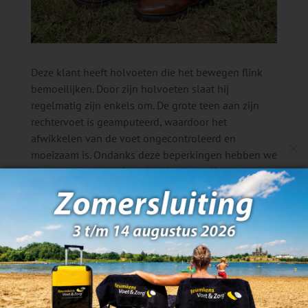
Deze klant heeft holvoeten die het bewegen flink
bemoeilijken. Door zijn holvoeten slaat hij
regelmatig zijn enkels om. De grote teen aan zijn
rechtervoet is geamputeerd, waardoor het
afwikkelen van de voet ongecontroleerd en
M
moeizaam is. Ondanks deze beperkingen hebben we
voor hem een paar functionele én modieuze
schoenen gemaakt die zijn mobiliteit vergroten. Hij
is heel tevreden met zijn nieuwe schoenen!
Wilt u weten wat Reumkens Voet & Zorg voor u kan
betekenen? Bezoek dan onze website:
www.reumkensvoetenzorg.nl