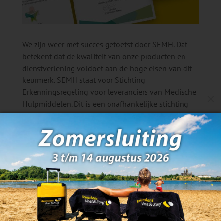
We zijn weer met succes getoetst door SEMH. Dat
betekent dat de kwaliteit van onze producten en
dienstverlening voldoet aan de hoge eisen van dit
keurmerk. SEMH staat voor Stichting
Erkenningsregeling voor leveranciers van Medische
M
Hulpmiddelen. Dit is een onafhankelijke stichting
die leveranciers in de gezondheidszorg erkent op
basis van erkenningsregelingen. Wij zijn een door
de SEMH erkende leverancier. Dit betekent dat ons
werk regelmatig wordt getoetst op de levering van
constante en hoge kwaliteit. Voor onze klanten een
waarborg voor kwaliteit en kennis.