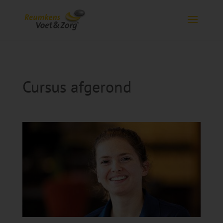
Cursus afgerond