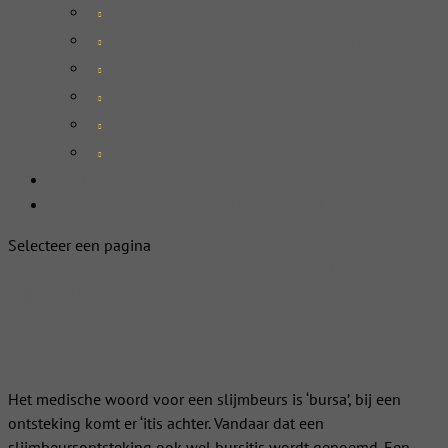
Insole drukmeetsysteem
3D voet als hulp bij klachten
Veelgestelde vragen
Waar en wanneer houden onze
behandelaars spreekuur?
Brochures
Openingstijden en locaties
Klanttevredenheid
Contact
Klantverhalen
Selecteer een pagina
Busdienst regeling
Slijmbeursontsteking / bursitis
Wat is het?
Het medische woord voor een slijmbeurs is ‘bursa’, bij een
ontsteking komt er ‘itis achter. Vandaar dat een
slijmbeursontsteking ook wel bursitis wordt genoemd. Een