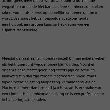
achillespees meer belast wordt. Ook door schoenen die
wegzakken onder de hiel kan de diepe slijmbeurs ontstoken
raken, vooral als er veel op dergelijke schoenen gelopen
wordt. Daarnaast hebben bepaalde voettypes, zoals
een holvoet, een grotere kans op het krijgen van een
slijmbeursontsteking.
Wat is het verloop?
Meestal geneest een slijmbeurs vanzelf binnen enkele weken
als het triggerpunt weggenomen kan worden. Mocht er
ondanks deze maatregelen nog steeds pijn en zwelling
aanwezig zijn dan zijn verdere maatregelen nodig, zoals
bijvoorbeeld belasting aanpassing/vermindering. Als de
klachten al meer dan een half jaar bestaan, is er sprake van
een ‘chronische’ slijmbeursontsteking en is een professionele
behandeling aan te raden.
Wat kunt u er zelf aan doen?