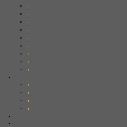
Filmserie Merel Steeghs
Steunzolen
Orthopedische Voorzieningen
aan Confectieschoenen
Semi-orthopedische schoenen
Orthopedische schoenen
Verbandschoenen
Voorlopige Orthopedische
Schoenen
Voetklachten
Werkschoenen
Orthesen en Prothesen
Confectieschoenen
Eerste afspraak
Vergoedingen
Loopanalyse
Informatie