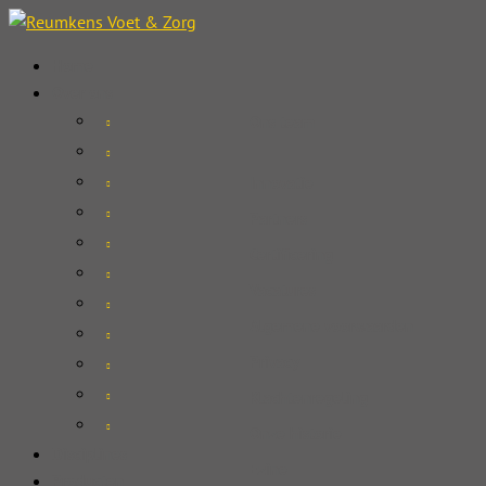
Home
Over ons
Ons team
Innovatie
Partners
Certificering
Vacatures
Algemene voorwaarden
Privacy
Klachtenregeling
Onze historie
Disciplines
Ezine
Producten