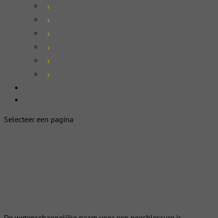
Insole drukmeetsysteem
3D voet als hulp bij klachten
Veelgestelde vragen
Waar en wanneer houden onze
behandelaars spreekuur?
Brochures
Openingstijden en locaties
Klanttevredenheid
Contact
Klantverhalen
Selecteer een pagina
Busdienst regeling
Insertietendinopathie m.
peroneus brevis (RK)
Wat is het?
De wetenschappelijke naam voor een peesblessure is