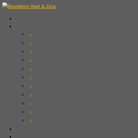
Home
Over ons
Ons team
Innovatie
Partners
Certificering
Vacatures
Algemene voorwaarden
Privacy
Klachtenregeling
Onze historie
Disciplines
Ezine
Producten