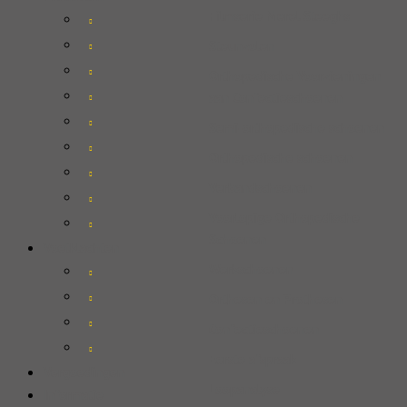
Filmserie Merel Steeghs
Steunzolen
Orthopedische Voorzieningen
aan Confectieschoenen
Semi-orthopedische schoenen
Orthopedische schoenen
Verbandschoenen
Voorlopige Orthopedische
Schoenen
Voetklachten
Werkschoenen
Orthesen en Prothesen
Confectieschoenen
Eerste afspraak
Vergoedingen
Loopanalyse
Informatie